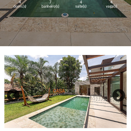
4
7
4
4
dorm.(s)
banheiro(s)
suite(s)
vaga(s)