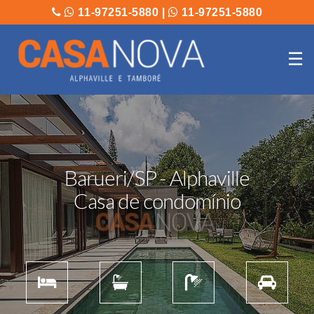
11-97251-5880
|
11-97251-5880
☰
Barueri/SP - Alphaville
Casa de condomínio