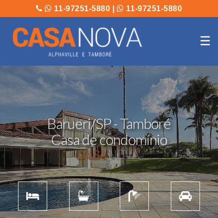
11-97251-5880
|
11-97251-5880
☰
Barueri/SP - Tamboré
Casa de condomínio