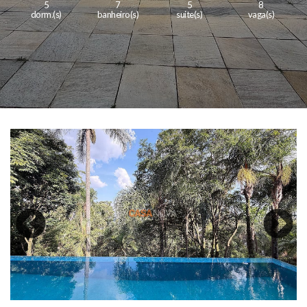
5
7
5
8
dorm.(s)
banheiro(s)
suite(s)
vaga(s)